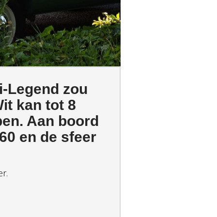
bi-Legend zou
t kan tot 8
pen. Aan boord
’60 en de sfeer
r.