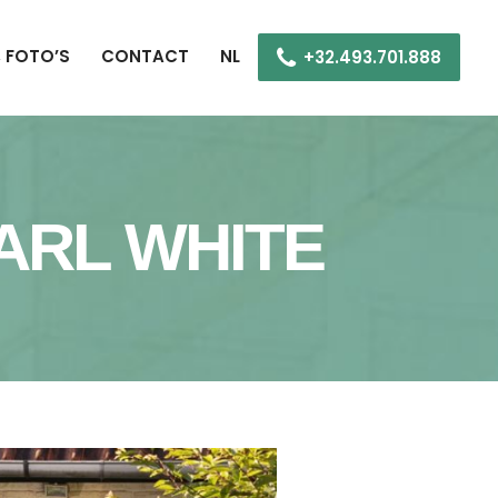
 FOTO’S
CONTACT
NL
+32.493.701.888
EARL WHITE