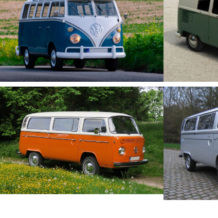
/
/
T1 196
T1 1967 Samba Sea Blue
/
/
T2 1974 Orange / Blanc