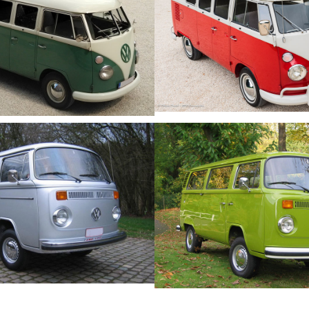
/
/
/
/
T1 1966 Sealing W
7 Velvet Green Pearl
Beige Gray
White
/
/
/
/
T2 1979 Silver
T2 1978 Taïga G