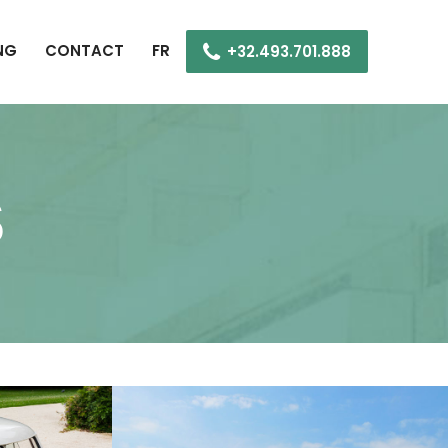
NG
CONTACT
FR
+32.493.701.888
S