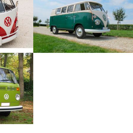
/
/
ax Red
T1 1965 Racing Green Pearl
White
reen